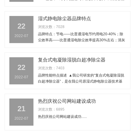
式阳极排，防止极管热变形，并增加单位收尘面积
15......
湿式静电除尘器品牌特点
22
浏览次数：7028
品牌特点：节电——比普通湿电节约用电20-40%；除
2022-07
尘效率高——比普通湿电除尘效率提高30%左右；清灰
效果好——粘性粉尘不糊极板极线（绝大部分粉尘自动
脱落）；除......
复合式电凝除湿脱白超净除尘器
22
浏览次数：7403
品牌性能特点描述 ▲我公司研发的“复合式电凝除湿脱
2022-07
白超净除尘器”，是在我公司原湿式静电除尘器技术基
础上，采用“烟气调质（P、T变化）→捕集......
热烈庆祝公司网站建设成功
21
浏览次数：6895
热烈庆祝公司网站建设成功......
2022-07