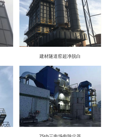
建材隧道窑超净脱白
75t/h三电场电除尘器