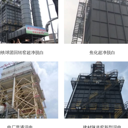
钢铁球团回转窑超净脱白
焦化超净脱白
电厂普通湿电
建材隧道窑新型湿电