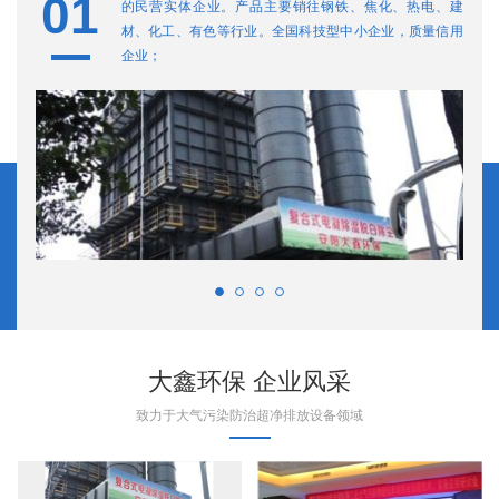
01
0
的民营实体企业。产品主要销往钢铁、焦化、热电、建
材、化工、有色等行业。全国科技型中小企业，质量信用
企业；
大鑫环保 企业风采
致力于大气污染防治超净排放设备领域