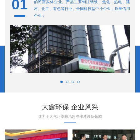
01
0
的民营实体企业。产品主要销往钢铁、焦化、热电、建
材、化工、有色等行业。全国科技型中小企业，质量信用
企业；
大鑫环保 企业风采
致力于大气污染防治超净排放设备领域