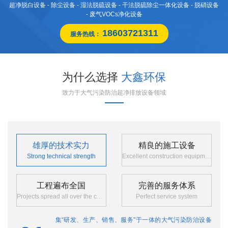
超净脱白设备 - 除尘设备 - 湿法脱硫设备 - 干法脱硫除尘一体化设备 - 脱硝设备
- 废气VOCs净化设备
18603721311
服务热线：
为什么选择
大鑫环保
致力于大气污染防治超净排放设备领域
雄厚的技术实力
精良的施工设备
Strong technical strength
Excellent construction equipment
工程遍布全国
完善的服务体系
Projects spread all over the country
Perfect service system
集“研发、生产、销售、服务”于一体的大气污染防治设备