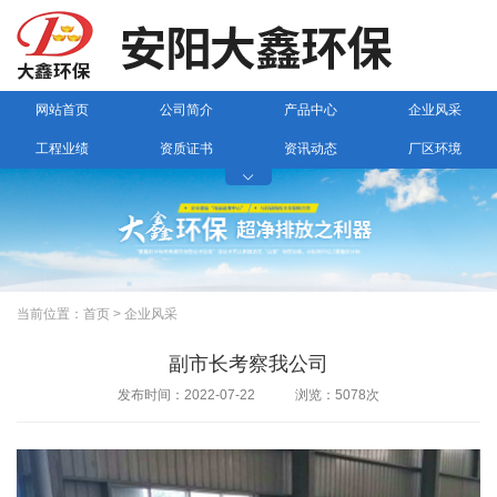
网站首页
公司简介
产品中心
企业风采
工程业绩
资质证书
资讯动态
厂区环境

联系我们
当前位置：
首页
>
企业风采
副市长考察我公司
发布时间：2022-07-22 浏览：5078次