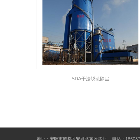
SDA干法脱硫除尘
地址：安阳市殷都区安姚路东段路北
电话：18603