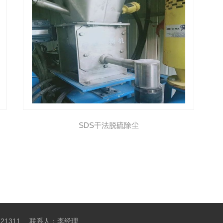
​SDS干法脱硫除尘
721311
联系人：李经理