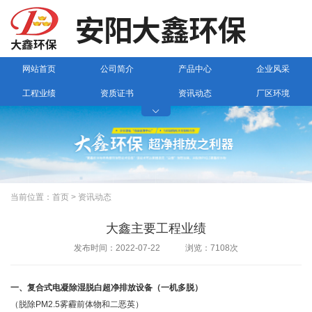
网站首页
公司简介
产品中心
企业风采
工程业绩
资质证书
资讯动态
厂区环境

联系我们
当前位置：
首页
>
资讯动态
大鑫主要工程业绩
发布时间：2022-07-22 浏览：7108次
一、复合式电凝除湿脱白超净排放设备（一机多脱）
（脱除PM2.5雾霾前体物和二恶英）