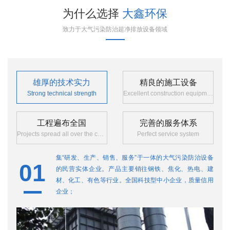
为什么选择
大鑫环保
致力于大气污染防治超净排放设备领域
雄厚的技术实力
精良的施工设备
Strong technical strength
Excellent construction equipment
工程遍布全国
完善的服务体系
Projects spread all over the country
Perfect service system
集“研发、生产、销售、服务”于一体的大气污染防治设备
01
0
的民营实体企业。产品主要销往钢铁、焦化、热电、建
材、化工、有色等行业。全国科技型中小企业，质量信用
企业；