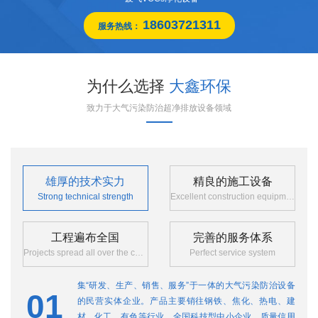
18603721311
服务热线：
为什么选择
大鑫环保
致力于大气污染防治超净排放设备领域
雄厚的技术实力
精良的施工设备
Strong technical strength
Excellent construction equipment
工程遍布全国
完善的服务体系
Projects spread all over the country
Perfect service system
集“研发、生产、销售、服务”于一体的大气污染防治设备
01
0
的民营实体企业。产品主要销往钢铁、焦化、热电、建
材、化工、有色等行业。全国科技型中小企业，质量信用